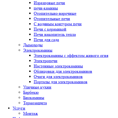
Изразцовые печи
печи-камины
Отопительно-варочные
Отопительные печи
С водяным контуром печи
Печи с керамикой
Печи накопитель тепла
Печи для сада
Дымоходы
Электрокамины
Электрокамины с эффектом живого огня
Электропечи
Настенные электрокамины
Облицовки для электрокаминов
Очаги для электрокаминов
Порталы для электрокаминов
Уличные кухни
Барбекю
Биокамины
Термозащита
Услуги
Монтаж