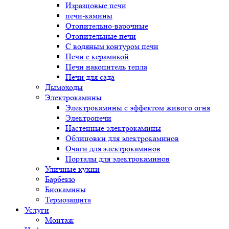
Изразцовые печи
печи-камины
Отопительно-варочные
Отопительные печи
С водяным контуром печи
Печи с керамикой
Печи накопитель тепла
Печи для сада
Дымоходы
Электрокамины
Электрокамины с эффектом живого огня
Электропечи
Настенные электрокамины
Облицовки для электрокаминов
Очаги для электрокаминов
Порталы для электрокаминов
Уличные кухни
Барбекю
Биокамины
Термозащита
Услуги
Монтаж