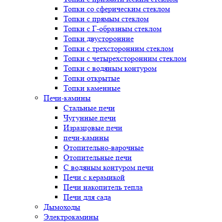
Топки со сферическим стеклом
Топки с прямым стеклом
Топки с Г-образным стеклом
Топки двусторонние
Топки с трехсторонним стеклом
Топки с четырехсторонним стеклом
Топки с водяным контуром
Топки открытые
Топки каменные
Печи-камины
Стальные печи
Чугунные печи
Изразцовые печи
печи-камины
Отопительно-варочные
Отопительные печи
С водяным контуром печи
Печи с керамикой
Печи накопитель тепла
Печи для сада
Дымоходы
Электрокамины