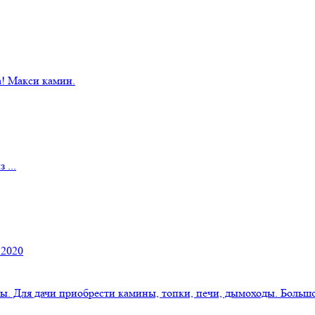
! Макси камин.
 ...
 2020