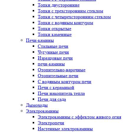
Топки двусторонние
Топки с трехсторонним стеклом
Топки с четырехсторонним стеклом
Топки с водяным контуром
Топки открытые
Топки каменные
Печи-камины
Стальные печи
Чугунные печи
Изразцовые печи
печи-камины
Отопительно-варочные
Отопительные печи
С водяным контуром печи
Печи с керамикой
Печи накопитель тепла
Печи для сада
Дымоходы
Электрокамины
Электрокамины с эффектом живого огня
Электропечи
Настенные электрокамины