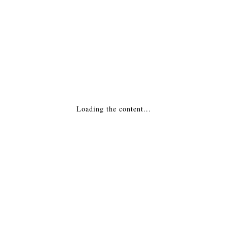
МОНТАЖ
Похожие товары
Печь-камин — 300CB Бельгия
Loading the content...
93,597
₽
ДОБАВИТЬ В КОРЗИНУ
Печь-Камин — Sologne Франция
40,940
₽
ДОБАВИТЬ В КОРЗИНУ