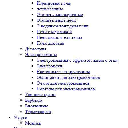
Изразцовые печи
печи-камины
Отопительно-варочные
Отопительные печи
С водяным контуром печи
Печи с керамикой
Печи накопитель тепла
Печи для сада
Дымоходы
Электрокамины
Электрокамины с эффектом живого огня
Электропечи
Настенные электрокамины
Облицовки для электрокаминов
Очаги для электрокаминов
Порталы для электрокаминов
Уличные кухни
Барбекю
Биокамины
Термозащита
Услуги
Монтаж