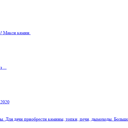
! Макси камин.
 ...
 2020