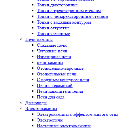
Топки двусторонние
Топки с трехсторонним стеклом
Топки с четырехсторонним стеклом
Топки с водяным контуром
Топки открытые
Топки каменные
Печи-камины
Стальные печи
Чугунные печи
Изразцовые печи
печи-камины
Отопительно-варочные
Отопительные печи
С водяным контуром печи
Печи с керамикой
Печи накопитель тепла
Печи для сада
Дымоходы
Электрокамины
Электрокамины с эффектом живого огня
Электропечи
Настенные электрокамины