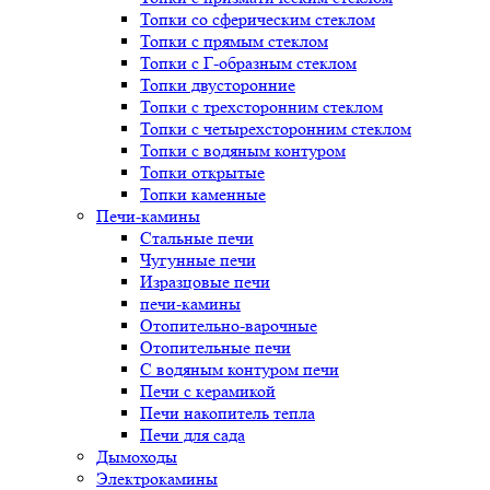
Топки со сферическим стеклом
Топки с прямым стеклом
Топки с Г-образным стеклом
Топки двусторонние
Топки с трехсторонним стеклом
Топки с четырехсторонним стеклом
Топки с водяным контуром
Топки открытые
Топки каменные
Печи-камины
Стальные печи
Чугунные печи
Изразцовые печи
печи-камины
Отопительно-варочные
Отопительные печи
С водяным контуром печи
Печи с керамикой
Печи накопитель тепла
Печи для сада
Дымоходы
Электрокамины