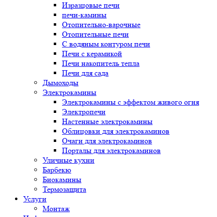
Изразцовые печи
печи-камины
Отопительно-варочные
Отопительные печи
С водяным контуром печи
Печи с керамикой
Печи накопитель тепла
Печи для сада
Дымоходы
Электрокамины
Электрокамины с эффектом живого огня
Электропечи
Настенные электрокамины
Облицовки для электрокаминов
Очаги для электрокаминов
Порталы для электрокаминов
Уличные кухни
Барбекю
Биокамины
Термозащита
Услуги
Монтаж