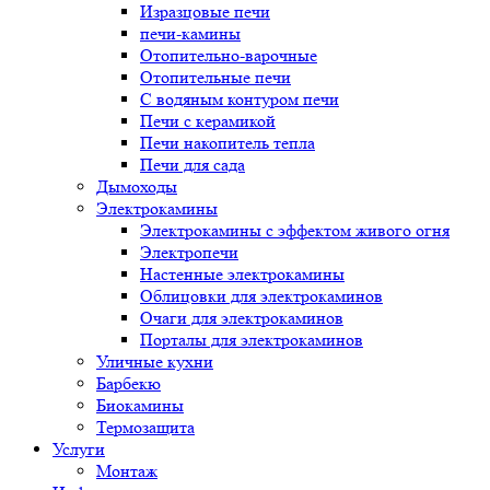
Изразцовые печи
печи-камины
Отопительно-варочные
Отопительные печи
С водяным контуром печи
Печи с керамикой
Печи накопитель тепла
Печи для сада
Дымоходы
Электрокамины
Электрокамины с эффектом живого огня
Электропечи
Настенные электрокамины
Облицовки для электрокаминов
Очаги для электрокаминов
Порталы для электрокаминов
Уличные кухни
Барбекю
Биокамины
Термозащита
Услуги
Монтаж