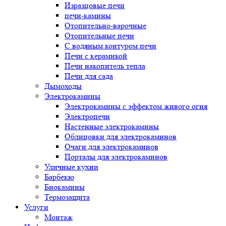
Изразцовые печи
печи-камины
Отопительно-варочные
Отопительные печи
С водяным контуром печи
Печи с керамикой
Печи накопитель тепла
Печи для сада
Дымоходы
Электрокамины
Электрокамины с эффектом живого огня
Электропечи
Настенные электрокамины
Облицовки для электрокаминов
Очаги для электрокаминов
Порталы для электрокаминов
Уличные кухни
Барбекю
Биокамины
Термозащита
Услуги
Монтаж