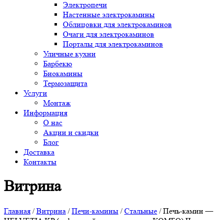
Электропечи
Настенные электрокамины
Облицовки для электрокаминов
Очаги для электрокаминов
Порталы для электрокаминов
Уличные кухни
Барбекю
Биокамины
Термозащита
Услуги
Монтаж
Информация
О нас
Акции и скидки
Блог
Доставка
Контакты
Витрина
Главная
/
Витрина
/
Печи-камины
/
Стальные
/ Печь-камин —