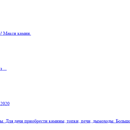
! Макси камин.
 ...
 2020