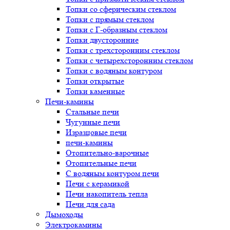
Топки со сферическим стеклом
Топки с прямым стеклом
Топки с Г-образным стеклом
Топки двусторонние
Топки с трехсторонним стеклом
Топки с четырехсторонним стеклом
Топки с водяным контуром
Топки открытые
Топки каменные
Печи-камины
Стальные печи
Чугунные печи
Изразцовые печи
печи-камины
Отопительно-варочные
Отопительные печи
С водяным контуром печи
Печи с керамикой
Печи накопитель тепла
Печи для сада
Дымоходы
Электрокамины