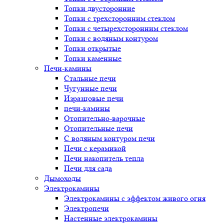
Топки двусторонние
Топки с трехсторонним стеклом
Топки с четырехсторонним стеклом
Топки с водяным контуром
Топки открытые
Топки каменные
Печи-камины
Стальные печи
Чугунные печи
Изразцовые печи
печи-камины
Отопительно-варочные
Отопительные печи
С водяным контуром печи
Печи с керамикой
Печи накопитель тепла
Печи для сада
Дымоходы
Электрокамины
Электрокамины с эффектом живого огня
Электропечи
Настенные электрокамины