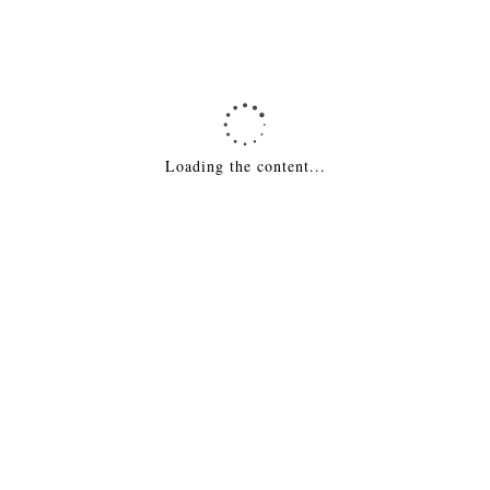
Похожие товары
Печь-Камин — Torn Польша
22,050
₽
Loading the content...
ДОБАВИТЬ В КОРЗИНУ
Печь-камин — Elegance Польша
20,295
₽
ДОБАВИТЬ В КОРЗИНУ
Печь-камин — Варта Россия
26,092
₽
ДОБАВИТЬ В КОРЗИНУ