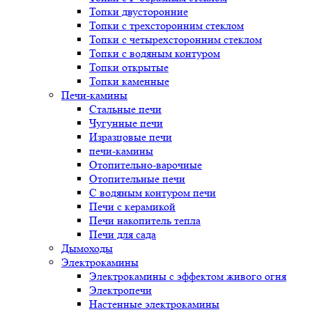
Топки двусторонние
Топки с трехсторонним стеклом
Топки с четырехсторонним стеклом
Топки с водяным контуром
Топки открытые
Топки каменные
Печи-камины
Стальные печи
Чугунные печи
Изразцовые печи
печи-камины
Отопительно-варочные
Отопительные печи
С водяным контуром печи
Печи с керамикой
Печи накопитель тепла
Печи для сада
Дымоходы
Электрокамины
Электрокамины с эффектом живого огня
Электропечи
Настенные электрокамины