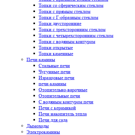
Топки со сферическим стеклом
Топки с прямым стеклом
Топки с Г-образным стеклом
Топки двусторонние
Топки с трехсторонним стеклом
Топки с четырехсторонним стеклом
Топки с водяным контуром
Топки открытые
Топки каменные
Печи-камины
Стальные печи
Чугунные печи
Изразцовые печи
печи-камины
Отопительно-варочные
Отопительные печи
С водяным контуром печи
Печи с керамикой
Печи накопитель тепла
Печи для сада
Дымоходы
Электрокамины