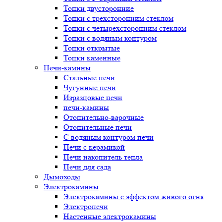
Топки двусторонние
Топки с трехсторонним стеклом
Топки с четырехсторонним стеклом
Топки с водяным контуром
Топки открытые
Топки каменные
Печи-камины
Стальные печи
Чугунные печи
Изразцовые печи
печи-камины
Отопительно-варочные
Отопительные печи
С водяным контуром печи
Печи с керамикой
Печи накопитель тепла
Печи для сада
Дымоходы
Электрокамины
Электрокамины с эффектом живого огня
Электропечи
Настенные электрокамины