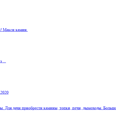
! Макси камин.
 ...
 2020