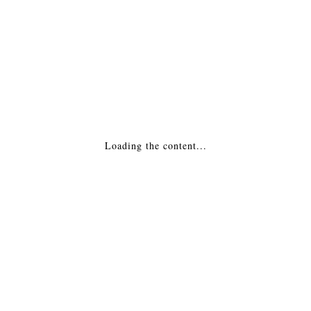
МОНТАЖ
Похожие товары
Печь-камин — Бавария угловая Россия
Loading the content...
ПОДРОБНЕЕ
Печь-камин — Пехорка 6 Россия
15,376
₽
ДОБАВИТЬ В КОРЗИНУ
Печь-камин — Elegance Польша