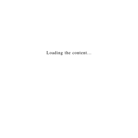
Похожие товары
Печь-Камин — Sologne Франция
Loading the content...
40,940
₽
ДОБАВИТЬ В КОРЗИНУ
Печь-камин — Hit
16,731
₽
ДОБАВИТЬ В КОРЗИНУ
Печь-камин — Elegant