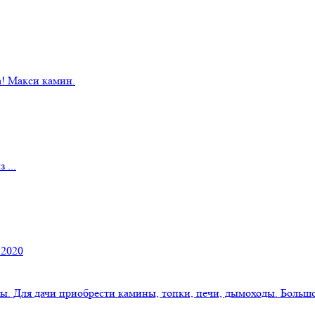
! Макси камин.
 ...
 2020