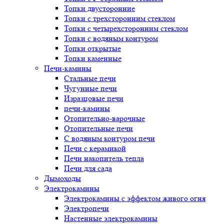
Топки двусторонние
Топки с трехсторонним стеклом
Топки с четырехсторонним стеклом
Топки с водяным контуром
Топки открытые
Топки каменные
Печи-камины
Стальные печи
Чугунные печи
Изразцовые печи
печи-камины
Отопительно-варочные
Отопительные печи
С водяным контуром печи
Печи с керамикой
Печи накопитель тепла
Печи для сада
Дымоходы
Электрокамины
Электрокамины с эффектом живого огня
Электропечи
Настенные электрокамины