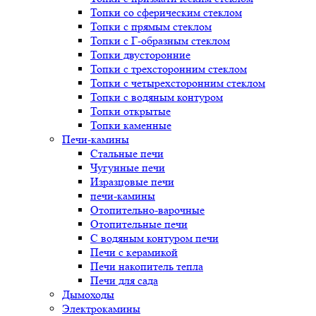
Топки со сферическим стеклом
Топки с прямым стеклом
Топки с Г-образным стеклом
Топки двусторонние
Топки с трехсторонним стеклом
Топки с четырехсторонним стеклом
Топки с водяным контуром
Топки открытые
Топки каменные
Печи-камины
Стальные печи
Чугунные печи
Изразцовые печи
печи-камины
Отопительно-варочные
Отопительные печи
С водяным контуром печи
Печи с керамикой
Печи накопитель тепла
Печи для сада
Дымоходы
Электрокамины