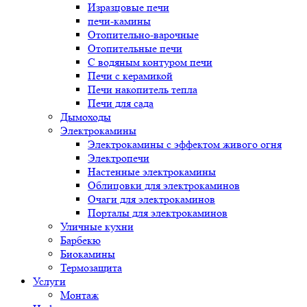
Изразцовые печи
печи-камины
Отопительно-варочные
Отопительные печи
С водяным контуром печи
Печи с керамикой
Печи накопитель тепла
Печи для сада
Дымоходы
Электрокамины
Электрокамины с эффектом живого огня
Электропечи
Настенные электрокамины
Облицовки для электрокаминов
Очаги для электрокаминов
Порталы для электрокаминов
Уличные кухни
Барбекю
Биокамины
Термозащита
Услуги
Монтаж