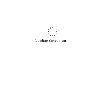
Похожие товары
печь оптимум стандарт 14 (дт-3) б/в
19,126
₽
ДОБАВИТЬ В КОРЗИНУ
Loading the content...
печь лава 12 (дт-3)
26,868
₽
ДОБАВИТЬ В КОРЗИНУ
печь скиф стандарт 12 (дт-3с) б/в
27,502
₽
ДОБАВИТЬ В КОРЗИНУ