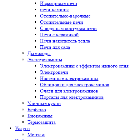
Изразцовые печи
печи-камины
Отопительно-варочные
Отопительные печи
С водяным контуром печи
Печи с керамикой
Печи накопитель тепла
Печи для сада
Дымоходы
Электрокамины
Электрокамины с эффектом живого огня
Электропечи
Настенные электрокамины
Облицовки для электрокаминов
Очаги для электрокаминов
Порталы для электрокаминов
Уличные кухни
Барбекю
Биокамины
Термозащита
Услуги
Монтаж