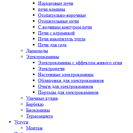
Изразцовые печи
печи-камины
Отопительно-варочные
Отопительные печи
С водяным контуром печи
Печи с керамикой
Печи накопитель тепла
Печи для сада
Дымоходы
Электрокамины
Электрокамины с эффектом живого огня
Электропечи
Настенные электрокамины
Облицовки для электрокаминов
Очаги для электрокаминов
Порталы для электрокаминов
Уличные кухни
Барбекю
Биокамины
Термозащита
Услуги
Монтаж