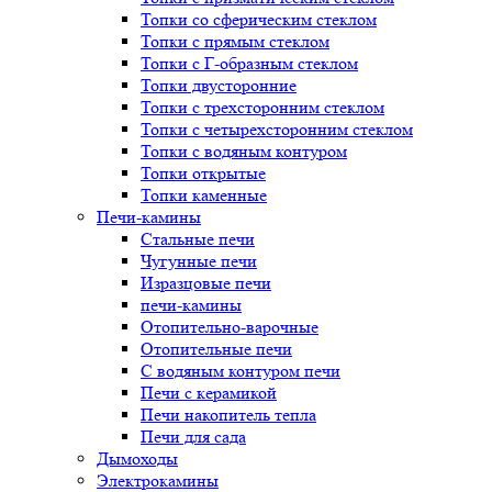
Топки со сферическим стеклом
Топки с прямым стеклом
Топки с Г-образным стеклом
Топки двусторонние
Топки с трехсторонним стеклом
Топки с четырехсторонним стеклом
Топки с водяным контуром
Топки открытые
Топки каменные
Печи-камины
Стальные печи
Чугунные печи
Изразцовые печи
печи-камины
Отопительно-варочные
Отопительные печи
С водяным контуром печи
Печи с керамикой
Печи накопитель тепла
Печи для сада
Дымоходы
Электрокамины