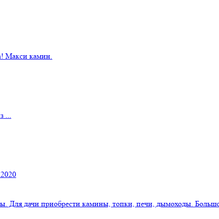
! Макси камин.
 ...
 2020