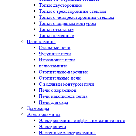
Топки двусторонние
Топки с трехсторонним стеклом
Топки с четырехсторонним стеклом
Топки с водяным контуром
Топки открытые
Топки каменные
Печи-камины
Стальные печи
Чугунные печи
Изразцовые печи
печи-камины
Отопительно-варочные
Отопительные печи
С водяным контуром печи
Печи с керамикой
Печи накопитель тепла
Печи для сада
Дымоходы
Электрокамины
Электрокамины с эффектом живого огня
Электропечи
Настенные электрокамины