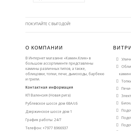
ПОКУПАЙТЕ С ВЫГОДОЙ!
О КОМПАНИИ
ВИТР
В Интернет магазине «Камин.Клик» в
Улич
большом ассортименте представлены
Обли
камины различных типов, а также,
облицовки, топки, печи, дымоходы, барбекю
камин
и грили.
Топк
Контактная информация
Печи
КП Валенсия (Новая рига)
Элек
Биок
Рублевское шоссе дом 68А/с6
Подо
Дзержинское шоссе дом 1
Подо
График работы: 24/7
Подо
Телефон: +7977 8966937