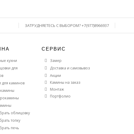
ЗАТРУДНЯЕТЕСЬ С ВЫБОРОМ? +7(977)8966937
ИНА
СЕРВИС
ные кухни
Замер
цовки для
Доставка и самовывоз
ов
Акции
Камины на заказ
и для каминов
Монтаж
-камины
Портфолио
трокамины
амины
брать облицовку
брать топку
брать печь