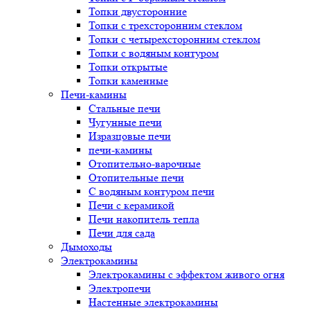
Топки двусторонние
Топки с трехсторонним стеклом
Топки с четырехсторонним стеклом
Топки с водяным контуром
Топки открытые
Топки каменные
Печи-камины
Стальные печи
Чугунные печи
Изразцовые печи
печи-камины
Отопительно-варочные
Отопительные печи
С водяным контуром печи
Печи с керамикой
Печи накопитель тепла
Печи для сада
Дымоходы
Электрокамины
Электрокамины с эффектом живого огня
Электропечи
Настенные электрокамины