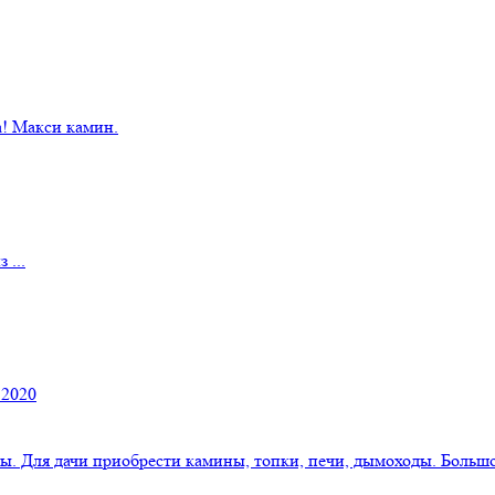
! Макси камин.
 ...
 2020