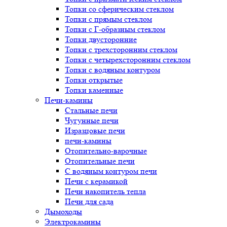
Топки со сферическим стеклом
Топки с прямым стеклом
Топки с Г-образным стеклом
Топки двусторонние
Топки с трехсторонним стеклом
Топки с четырехсторонним стеклом
Топки с водяным контуром
Топки открытые
Топки каменные
Печи-камины
Стальные печи
Чугунные печи
Изразцовые печи
печи-камины
Отопительно-варочные
Отопительные печи
С водяным контуром печи
Печи с керамикой
Печи накопитель тепла
Печи для сада
Дымоходы
Электрокамины