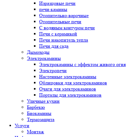
Изразцовые печи
печи-камины
Отопительно-варочные
Отопительные печи
С водяным контуром печи
Печи с керамикой
Печи накопитель тепла
Печи для сада
Дымоходы
Электрокамины
Электрокамины с эффектом живого огня
Электропечи
Настенные электрокамины
Облицовки для электрокаминов
Очаги для электрокаминов
Порталы для электрокаминов
Уличные кухни
Барбекю
Биокамины
Термозащита
Услуги
Монтаж