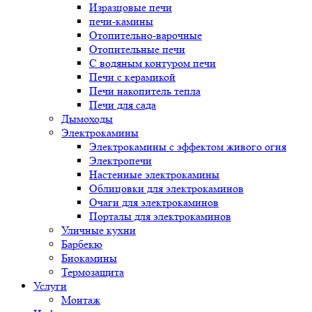
Изразцовые печи
печи-камины
Отопительно-варочные
Отопительные печи
С водяным контуром печи
Печи с керамикой
Печи накопитель тепла
Печи для сада
Дымоходы
Электрокамины
Электрокамины с эффектом живого огня
Электропечи
Настенные электрокамины
Облицовки для электрокаминов
Очаги для электрокаминов
Порталы для электрокаминов
Уличные кухни
Барбекю
Биокамины
Термозащита
Услуги
Монтаж