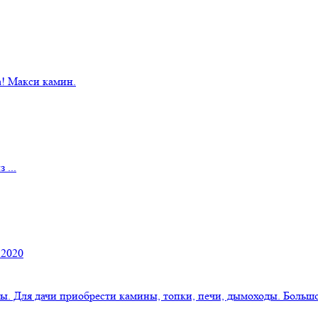
! Макси камин.
 ...
 2020