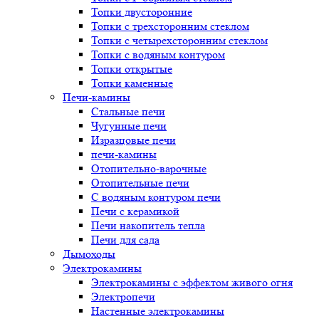
Топки двусторонние
Топки с трехсторонним стеклом
Топки с четырехсторонним стеклом
Топки с водяным контуром
Топки открытые
Топки каменные
Печи-камины
Стальные печи
Чугунные печи
Изразцовые печи
печи-камины
Отопительно-варочные
Отопительные печи
С водяным контуром печи
Печи с керамикой
Печи накопитель тепла
Печи для сада
Дымоходы
Электрокамины
Электрокамины с эффектом живого огня
Электропечи
Настенные электрокамины