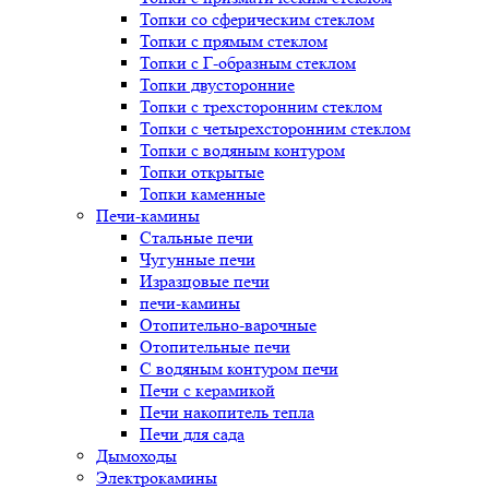
Топки со сферическим стеклом
Топки с прямым стеклом
Топки с Г-образным стеклом
Топки двусторонние
Топки с трехсторонним стеклом
Топки с четырехсторонним стеклом
Топки с водяным контуром
Топки открытые
Топки каменные
Печи-камины
Стальные печи
Чугунные печи
Изразцовые печи
печи-камины
Отопительно-варочные
Отопительные печи
С водяным контуром печи
Печи с керамикой
Печи накопитель тепла
Печи для сада
Дымоходы
Электрокамины