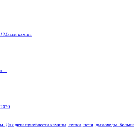
! Макси камин.
 ...
 2020