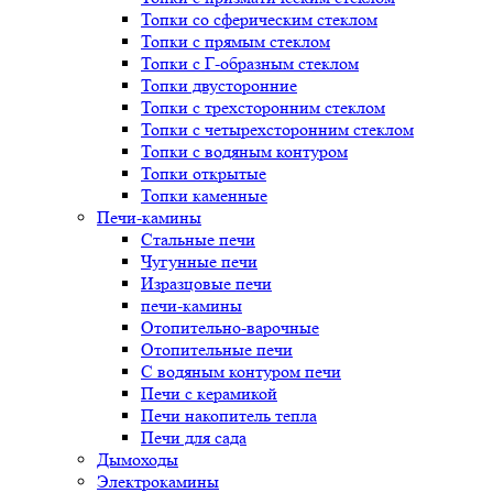
Топки со сферическим стеклом
Топки с прямым стеклом
Топки с Г-образным стеклом
Топки двусторонние
Топки с трехсторонним стеклом
Топки с четырехсторонним стеклом
Топки с водяным контуром
Топки открытые
Топки каменные
Печи-камины
Стальные печи
Чугунные печи
Изразцовые печи
печи-камины
Отопительно-варочные
Отопительные печи
С водяным контуром печи
Печи с керамикой
Печи накопитель тепла
Печи для сада
Дымоходы
Электрокамины