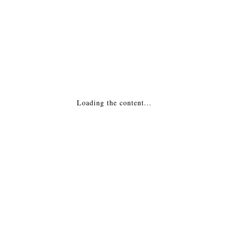
Похожие товары
Биокамин Kratki (Кратки) OSCAR черный
50,391
₽
Loading the content...
ДОБАВИТЬ В КОРЗИНУ
Биокамин Kratki (Кратки) PAPA SMERF
24,651
₽
ДОБАВИТЬ В КОРЗИНУ
Биокамин Kratki (Кратки) AUGUST