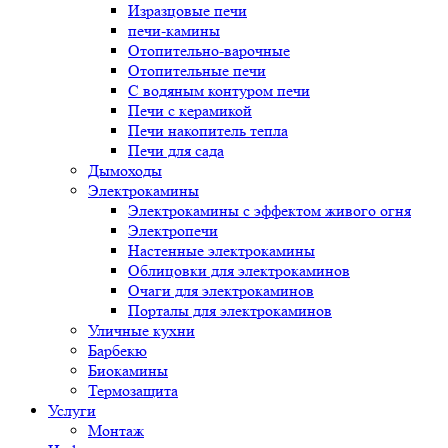
Изразцовые печи
печи-камины
Отопительно-варочные
Отопительные печи
С водяным контуром печи
Печи с керамикой
Печи накопитель тепла
Печи для сада
Дымоходы
Электрокамины
Электрокамины с эффектом живого огня
Электропечи
Настенные электрокамины
Облицовки для электрокаминов
Очаги для электрокаминов
Порталы для электрокаминов
Уличные кухни
Барбекю
Биокамины
Термозащита
Услуги
Монтаж