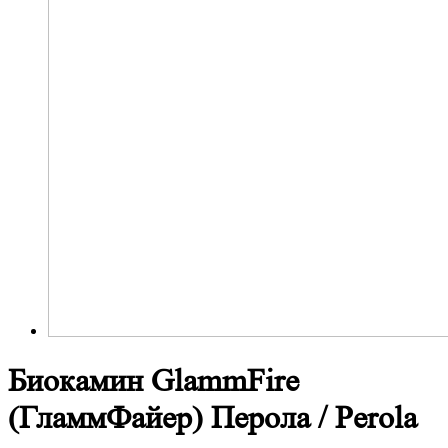
Биокамин GlammFire
(ГламмФайер) Перола / Perola