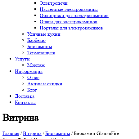
Электропечи
Настенные электрокамины
Облицовки для электрокаминов
Очаги для электрокаминов
Порталы для электрокаминов
Уличные кухни
Барбекю
Биокамины
Термозащита
Услуги
Монтаж
Информация
О нас
Акции и скидки
Блог
Доставка
Контакты
Витрина
Главная
/
Витрина
/
Биокамины
/ Биокамин GlammFire