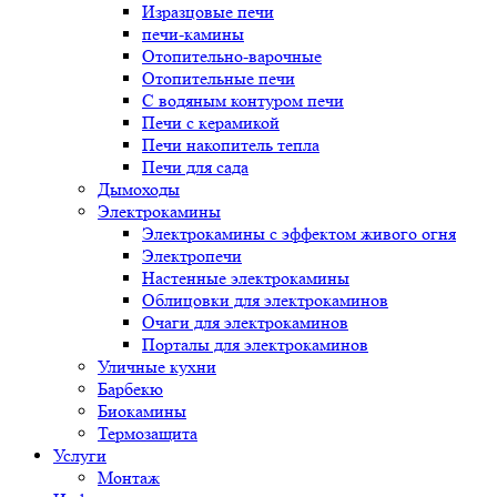
Изразцовые печи
печи-камины
Отопительно-варочные
Отопительные печи
С водяным контуром печи
Печи с керамикой
Печи накопитель тепла
Печи для сада
Дымоходы
Электрокамины
Электрокамины с эффектом живого огня
Электропечи
Настенные электрокамины
Облицовки для электрокаминов
Очаги для электрокаминов
Порталы для электрокаминов
Уличные кухни
Барбекю
Биокамины
Термозащита
Услуги
Монтаж