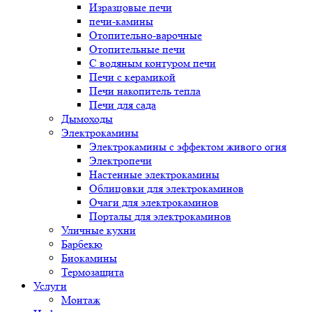
Изразцовые печи
печи-камины
Отопительно-варочные
Отопительные печи
С водяным контуром печи
Печи с керамикой
Печи накопитель тепла
Печи для сада
Дымоходы
Электрокамины
Электрокамины с эффектом живого огня
Электропечи
Настенные электрокамины
Облицовки для электрокаминов
Очаги для электрокаминов
Порталы для электрокаминов
Уличные кухни
Барбекю
Биокамины
Термозащита
Услуги
Монтаж