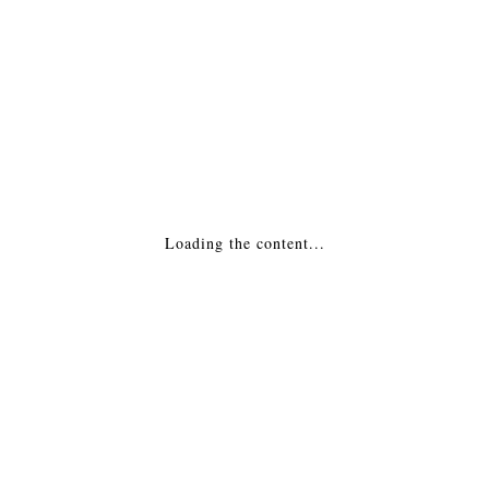
МОНТАЖ
Похожие товары
Барбекю — KETTLY 57 LUX Италия
19,286
₽
Loading the content...
ДОБАВИТЬ В КОРЗИНУ
Барбекю — Master 2 Италия
41,431
₽
ДОБАВИТЬ В КОРЗИНУ