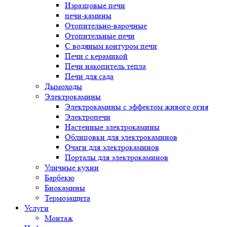
Изразцовые печи
печи-камины
Отопительно-варочные
Отопительные печи
С водяным контуром печи
Печи с керамикой
Печи накопитель тепла
Печи для сада
Дымоходы
Электрокамины
Электрокамины с эффектом живого огня
Электропечи
Настенные электрокамины
Облицовки для электрокаминов
Очаги для электрокаминов
Порталы для электрокаминов
Уличные кухни
Барбекю
Биокамины
Термозащита
Услуги
Монтаж