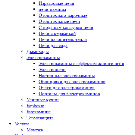
Изразцовые печи
печи-камины
Отопительно-варочные
Отопительные печи
С водяным контуром печи
Печи с керамикой
Печи накопитель тепла
Печи для сада
Дымоходы
Электрокамины
Электрокамины с эффектом живого огня
Электропечи
Настенные электрокамины
Облицовки для электрокаминов
Очаги для электрокаминов
Порталы для электрокаминов
Уличные кухни
Барбекю
Биокамины
Термозащита
Услуги
Монтаж