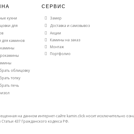
ИНА
СЕРВИС
ные кухни
Замер
цовки для
Доставка и самовывоз
ов
Акции
Камины на заказ
и для каминов
Монтаж
-камины
Портфолио
трокамины
амины
брать облицовку
брать топку
брать печь
ризол
щенная на данном интернет-сайте kamin.click носит исключительно озна
Статьи 437 Гражданского кодекса РФ.