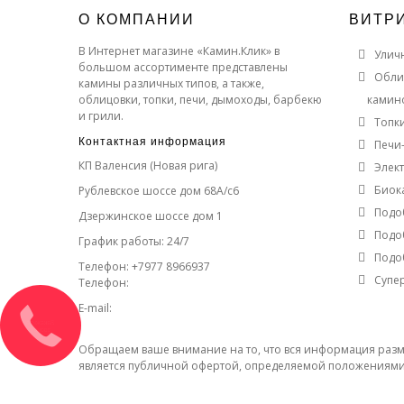
О КОМПАНИИ
ВИТР
В Интернет магазине «Камин.Клик» в
Улич
большом ассортименте представлены
Обли
камины различных типов, а также,
облицовки, топки, печи, дымоходы, барбекю
камин
и грили.
Топк
Контактная информация
Печи
КП Валенсия (Новая рига)
Элек
Биок
Рублевское шоссе дом 68А/с6
Подо
Дзержинское шоссе дом 1
Подо
График работы: 24/7
Подо
Телефон: +7977 8966937
Супе
Телефон:
E-mail:
Обращаем ваше внимание на то, что вся информация разме
является публичной офертой, определяемой положениями 