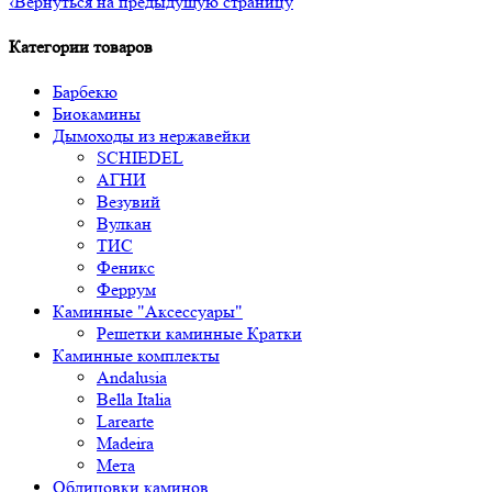
‹
Вернуться на предыдущую страницу
Категории товаров
Барбекю
Биокамины
Дымоходы из нержавейки
SCHIEDEL
АГНИ
Везувий
Вулкан
ТИС
Феникс
Феррум
Каминные "Аксессуары"
Решетки каминные Кратки
Каминные комплекты
Andalusia
Bella Italia
Larearte
Madeira
Мета
Облицовки каминов