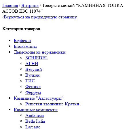
Главная
/
Витрина
/ Товары с меткой “КАМИННАЯ ТОПКА
АСТОВ П3С 11074”
‹
Вернуться на предыдущую страницу
Категории товаров
Барбекю
Биокамины
Дымоходы из нержавейки
SCHIEDEL
АГНИ
Везувий
Вулкан
ТИС
Феникс
Феррум
Каминные "Аксессуары"
Решетки каминные Кратки
Каминные комплекты
Andalusia
Bella Italia
Larearte