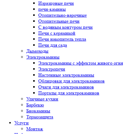
Изразцовые печи
печи-камины
Отопительно-варочные
Отопительные печи
С водяным контуром печи
Печи с керамикой
Печи накопитель тепла
Печи для сада
Дымоходы
Электрокамины
Электрокамины с эффектом живого огня
Электропечи
Настенные электрокамины
Облицовки для электрокаминов
Очаги для электрокаминов
Порталы для электрокаминов
Уличные кухни
Барбекю
Биокамины
Термозащита
Услуги
Монтаж