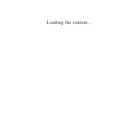
29,205
₽
ДОБАВИТЬ В КОРЗИНУ
Loading the content...
Электрокамин — Pierre Luxe угловой под очаг
Cassete 600
32,175
₽
ДОБАВИТЬ В КОРЗИНУ
1
2