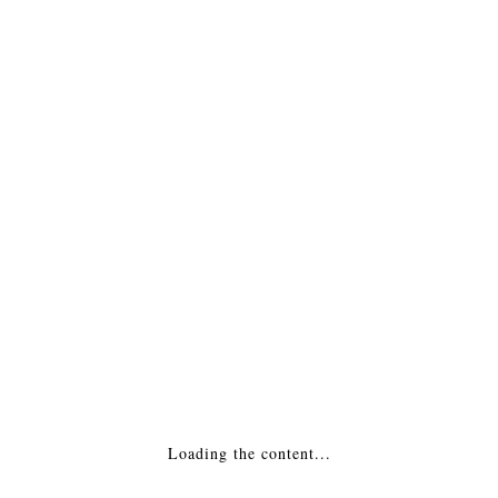
Топка каминная Ferlux (Ферлюкс) C-19 С
Шибером
33,278
₽
ДОБАВИТЬ В КОРЗИНУ
1
2
55
…
Loading the content...
Категории товаров