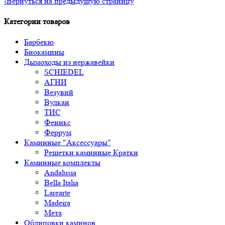
‹
Вернуться на предыдущую страницу
Категории товаров
Барбекю
Биокамины
Дымоходы из нержавейки
SCHIEDEL
АГНИ
Везувий
Вулкан
ТИС
Феникс
Феррум
Каминные "Аксессуары"
Решетки каминные Кратки
Каминные комплекты
Andalusia
Bella Italia
Larearte
Madeira
Мета
Облицовки каминов