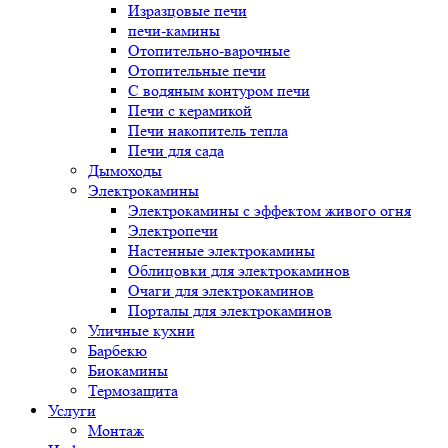
Изразцовые печи
печи-камины
Отопительно-варочные
Отопительные печи
С водяным контуром печи
Печи с керамикой
Печи накопитель тепла
Печи для сада
Дымоходы
Электрокамины
Электрокамины с эффектом живого огня
Электропечи
Настенные электрокамины
Облицовки для электрокаминов
Очаги для электрокаминов
Порталы для электрокаминов
Уличные кухни
Барбекю
Биокамины
Термозащита
Услуги
Монтаж