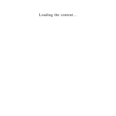
26,424
₽
29,690
₽
ДОБАВИТЬ В КОРЗИНУ
Loading the content...
1
2
13
…
Категории товаров
БАРБЕКЮ
БИОКАМИНЫ
ДЫМОХОДЫ ИЗ НЕРЖАВЕЙКИ
КАМИННЫЕ "АКСЕССУАРЫ"
КАМИННЫЕ КОМПЛЕКТЫ