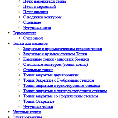
Печи накопители тепла
Печи с керамикой
Печи-камины
С водяным контуром
Стальные
Чугунные печи
Термозащита
Суперизол
Топки для каминов
Закрытые с призматическим стеклом топки
Закрытые с прямым стеклом Топки
Каменные топки - мировых брендов
С водяным контуром (топки котлы)
Стальные топки
Топки закрытые двусторонние
Топки Закрытые с Г-образным стеклом
Топки закрытые с трехсторонним стеклом
Топки закрытые с четырехсторонним стеклом
Топки закрытые со сферическим стеклом
Топки Открытые
Чугунные топки
Уличные кухни
Электрокамины