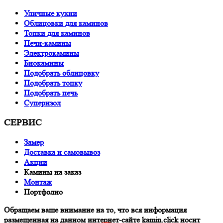
Уличные кухни
Облицовки для каминов
Топки для каминов
Печи-камины
Электрокамины
Биокамины
Подобрать облицовку
Подобрать топку
Подобрать печь
Суперизол
СЕРВИС
Замер
Доставка и самовывоз
Акции
Камины на заказ
Монтаж
Портфолио
Обращаем ваше внимание на то, что вся информация
размещенная на данном интернет-сайте kamin.click носит