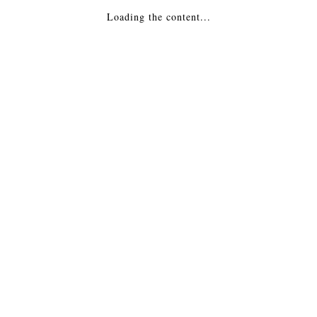
Loading the content...
ПОКУПАЙТЕ С ВЫГОДОЙ!
ЗАТРУДНЯЕТЕСЬ С ВЫБОРОМ? +7(977)8966937
НАША СЛУЖБА ПОДДЕРЖКИ 24/7 ЧАТ ОНЛАЙН
О КОМПАНИИ
В Интернет магазине «Камин.Клик» в большом ассортименте