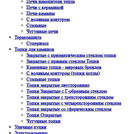
Печи накопители тепла
Печи с керамикой
Печи-камины
С водяным контуром
Стальные
Чугунные печи
Термозащита
Суперизол
Топки для каминов
Закрытые с призматическим стеклом топки
Закрытые с прямым стеклом Топки
Каменные топки - мировых брендов
С водяным контуром (топки котлы)
Стальные топки
Топки закрытые двусторонние
Топки Закрытые с Г-образным стеклом
Топки закрытые с трехсторонним стеклом
Топки закрытые с четырехсторонним стеклом
Топки закрытые со сферическим стеклом
Топки Открытые
Чугунные топки
Уличные кухни
Электрокамины