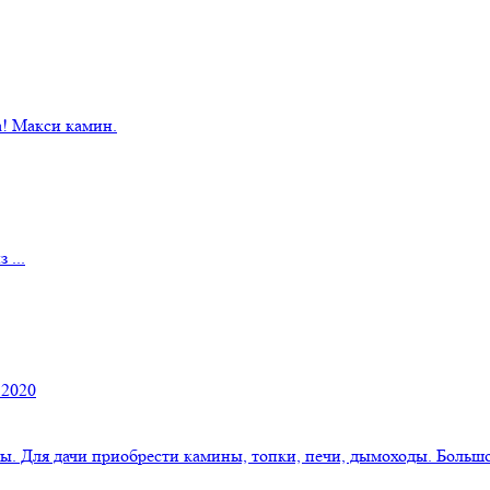
! Макси камин.
 ...
 2020