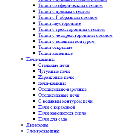
Топки со сферическим стеклом
Топки с прямым стеклом
Топки с Г-образным стеклом
Топки двусторонние
Топки с трехсторонним стеклом
Топки с четырехсторонним стеклом
Топки с водяным контуром
Топки открытые
Топки каменные
Печи-камины
Стальные печи
Чугунные печи
Изразцовые печи
печи-камины
Отопительно-варочные
Отопительные печи
С водяным контуром печи
Печи с керамикой
Печи накопитель тепла
Печи для сада
Дымоходы
Электрокамины