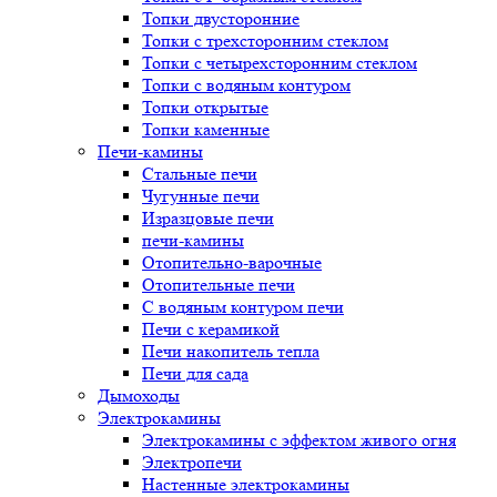
Топки двусторонние
Топки с трехсторонним стеклом
Топки с четырехсторонним стеклом
Топки с водяным контуром
Топки открытые
Топки каменные
Печи-камины
Стальные печи
Чугунные печи
Изразцовые печи
печи-камины
Отопительно-варочные
Отопительные печи
С водяным контуром печи
Печи с керамикой
Печи накопитель тепла
Печи для сада
Дымоходы
Электрокамины
Электрокамины с эффектом живого огня
Электропечи
Настенные электрокамины