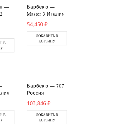
ин —
Барбекю —
2
Master 3 Италия
54,450
₽
ДОБАВИТЬ В
КОРЗИНУ
Ь В
НУ
—
Барбекю — 707
алия
Россия
103,846
₽
Ь В
ДОБАВИТЬ В
НУ
КОРЗИНУ