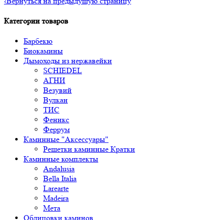
‹
Вернуться на предыдущую страницу
Категории товаров
Барбекю
Биокамины
Дымоходы из нержавейки
SCHIEDEL
АГНИ
Везувий
Вулкан
ТИС
Феникс
Феррум
Каминные "Аксессуары"
Решетки каминные Кратки
Каминные комплекты
Andalusia
Bella Italia
Larearte
Madeira
Мета
Облицовки каминов