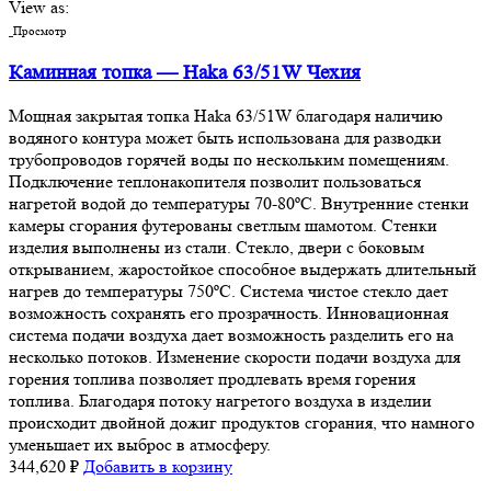
View as:
Просмотр
Каминная топка — Haka 63/51W Чехия
Мощная закрытая топка Haka 63/51W благодаря наличию
водяного контура может быть использована для разводки
трубопроводов горячей воды по нескольким помещениям.
Подключение теплонакопителя позволит пользоваться
нагретой водой до температуры 70-80ºС. Внутренние стенки
камеры сгорания футерованы светлым шамотом. Стенки
изделия выполнены из стали. Стекло, двери с боковым
открыванием, жаростойкое способное выдержать длительный
нагрев до температуры 750ºС. Система чистое стекло дает
возможность сохранять его прозрачность. Инновационная
система подачи воздуха дает возможность разделить его на
несколько потоков. Изменение скорости подачи воздуха для
горения топлива позволяет продлевать время горения
топлива. Благодаря потоку нагретого воздуха в изделии
происходит двойной дожиг продуктов сгорания, что намного
уменьшает их выброс в атмосферу.
344,620
₽
Добавить в корзину