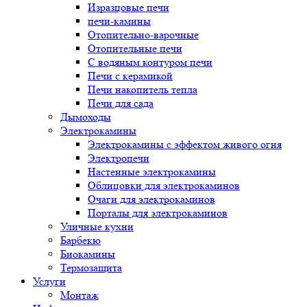
Изразцовые печи
печи-камины
Отопительно-варочные
Отопительные печи
С водяным контуром печи
Печи с керамикой
Печи накопитель тепла
Печи для сада
Дымоходы
Электрокамины
Электрокамины с эффектом живого огня
Электропечи
Настенные электрокамины
Облицовки для электрокаминов
Очаги для электрокаминов
Порталы для электрокаминов
Уличные кухни
Барбекю
Биокамины
Термозащита
Услуги
Монтаж