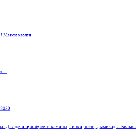
! Макси камин.
 ...
 2020