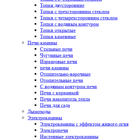
Топки двусторонние
Топки с трехсторонним стеклом
Топки с четырехсторонним стеклом
Топки с водяным контуром
Топки открытые
Топки каменные
Печи-камины
Стальные печи
Чугунные печи
Изразцовые печи
печи-камины
Отопительно-варочные
Отопительные печи
С водяным контуром печи
Печи с керамикой
Печи накопитель тепла
Печи для сада
Дымоходы
Электрокамины
Электрокамины с эффектом живого огня
Электропечи
Настенные электрокамины