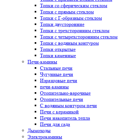
Топки со сферическим стеклом
Топки с прямым стеклом
Топки с Г-образным стеклом
Топки двусторонние
Топки с трехсторонним стеклом
Топки с четырехсторонним стеклом
Топки с водяным контуром
Топки открытые
Топки каменные
Печи-камины
Стальные печи
Чугунные печи
Изразцовые печи
печи-камины
Отопительно-варочные
Отопительные печи
С водяным контуром печи
Печи с керамикой
Печи накопитель тепла
Печи для сада
Дымоходы
Электрокамины