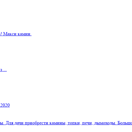
! Макси камин.
 ...
 2020