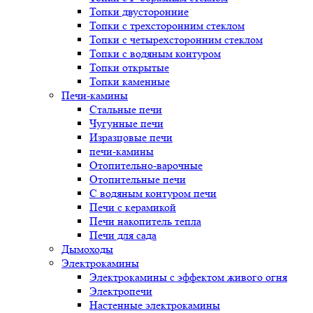
Топки двусторонние
Топки с трехсторонним стеклом
Топки с четырехсторонним стеклом
Топки с водяным контуром
Топки открытые
Топки каменные
Печи-камины
Стальные печи
Чугунные печи
Изразцовые печи
печи-камины
Отопительно-варочные
Отопительные печи
С водяным контуром печи
Печи с керамикой
Печи накопитель тепла
Печи для сада
Дымоходы
Электрокамины
Электрокамины с эффектом живого огня
Электропечи
Настенные электрокамины