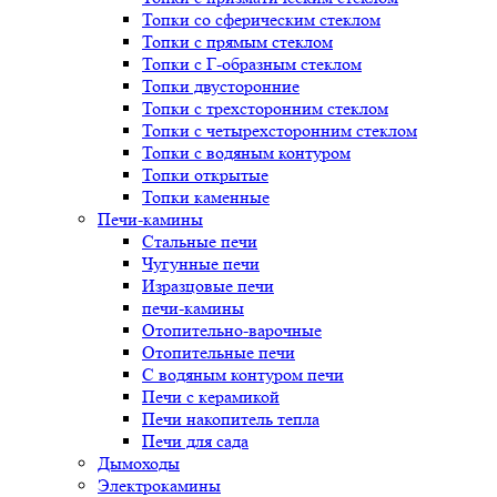
Топки со сферическим стеклом
Топки с прямым стеклом
Топки с Г-образным стеклом
Топки двусторонние
Топки с трехсторонним стеклом
Топки с четырехсторонним стеклом
Топки с водяным контуром
Топки открытые
Топки каменные
Печи-камины
Стальные печи
Чугунные печи
Изразцовые печи
печи-камины
Отопительно-варочные
Отопительные печи
С водяным контуром печи
Печи с керамикой
Печи накопитель тепла
Печи для сада
Дымоходы
Электрокамины